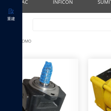
ULVAC
INFICON
SUM
重建
SUMITOMO